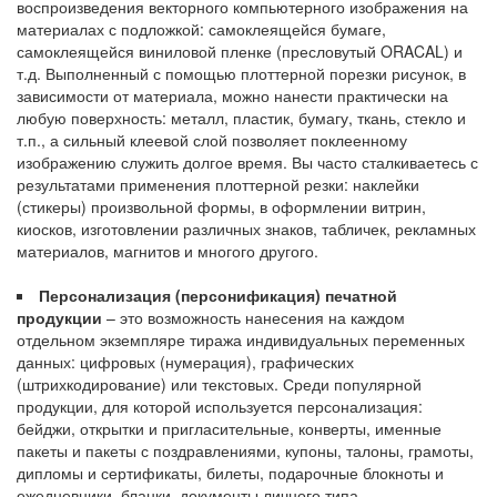
воспроизведения векторного компьютерного изображения на
материалах с подложкой: самоклеящейся бумаге,
самоклеящейся виниловой пленке (пресловутый ORACAL) и
т.д. Выполненный с помощью плоттерной порезки рисунок, в
зависимости от материала, можно нанести практически на
любую поверхность: металл, пластик, бумагу, ткань, стекло и
т.п., а сильный клеевой слой позволяет поклеенному
изображению служить долгое время. Вы часто сталкиваетесь с
результатами применения плоттерной резки: наклейки
(стикеры) произвольной формы, в оформлении витрин,
киосков, изготовлении различных знаков, табличек, рекламных
материалов, магнитов и многого другого.
Персонализация (персонификация) печатной
продукции
– это возможность нанесения на каждом
отдельном экземпляре тиража индивидуальных переменных
данных: цифровых (нумерация), графических
(штрихкодирование) или текстовых. Среди популярной
продукции, для которой используется персонализация:
бейджи, открытки и пригласительные, конверты, именные
пакеты и пакеты с поздравлениями, купоны, талоны, грамоты,
дипломы и сертификаты, билеты, подарочные блокноты и
ежедневники, бланки, документы личного типа.