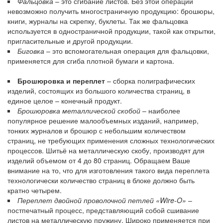
Фальцовка
– это сгибание листов. Без этой операции
невозможно получить многостраничную продукцию: брошюры,
книги, журналы на скрепку, буклеты. Так же фальцовка
используется в одностраничной продукции, такой как открытки,
пригласительные и другой продукции.
Биговка
– это вспомогательная операция для фальцовки,
применяется для сгиба плотной бумаги и картона.
Брошюровка и переплет
– сборка полиграфических
изделий, состоящих из большого количества страниц, в
единое целое – конечный продукт.
Брошюровка металлической скобой
– наиболее
популярное решение малообъемных изданий, например,
тонких журналов и брошюр с небольшим количеством
страниц, не требующих применения сложных технологических
процессов. Шитьё на металлическую скобу, производят для
изделий объемом от 4 до 80 страниц. Обращаем Ваше
внимание на то, что для изготовления такого вида переплета
технологически количество страниц в блоке должно быть
кратно четырем.
Переплет двойной проволочной петлей «Wire-O»
–
постпечатный процесс, представляющий собой сшивание
листов на металлическую пружину. Широко применяется при