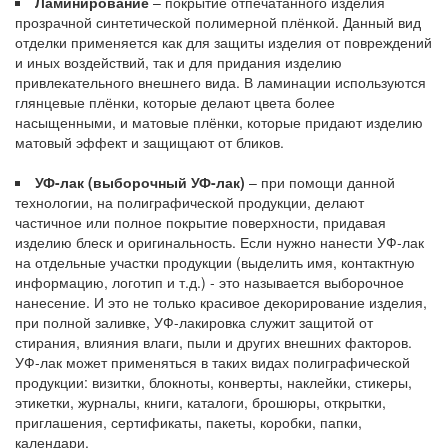
Ламинирование
– покрытие отпечатанного изделия
прозрачной синтетической полимерной плёнкой. Данный вид
отделки применяется как для защиты изделия от повреждений
и иных воздействий, так и для придания изделию
привлекательного внешнего вида. В ламинации используются
глянцевые плёнки, которые делают цвета более
насыщенными, и матовые плёнки, которые придают изделию
матовый эффект и защищают от бликов.
УФ-лак (выборочный УФ-лак)
– при помощи данной
технологии, на полиграфической продукции, делают
частичное или полное покрытие поверхности, придавая
изделию блеск и оригинальность. Если нужно нанести УФ-лак
на отдельные участки продукции (выделить имя, контактную
информацию, логотип и т.д.) - это называется выборочное
нанесение. И это не только красивое декорирование изделия,
при полной заливке, УФ-лакировка служит защитой от
стирания, влияния влаги, пыли и других внешних факторов.
УФ-лак может применяться в таких видах полиграфической
продукции: визитки, блокноты, конверты, наклейки, стикеры,
этикетки, журналы, книги, каталоги, брошюры, открытки,
приглашения, сертификаты, пакеты, коробки, папки,
календари.