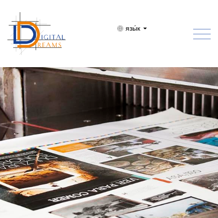
язы́к