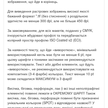
зображення, що йде в корінець.
Для виведення растрових зображень високої якості
бажаний формат *.tif (без стиснення) з роздільною
здатністю не менше 300 dpi, але не більше 450 dpi.
За замовчуванням, для всіх макетів, поданих у CMYK,
ігноруються вбудовані профілі та передбачається
колірний простір профілю ISO Coated v2 (ECI).
За наявності тексту, що йде «вивороткою», мінімальний
використовуваний кегль має бути не менше 6 pt, при
цьому шрифти з тонкими засічками не рекомендується
використовувати. Текст або дрібні елементи, що йдуть
«вивороткою», не рекомендується використовувати на
композитних (3-4 фарби) кольорах. Текст менше 10 pt
може складатися МАКСИМУМ із 3 фарб!
Висічка, біговка, перфорація, лак (і всі інші неполіграфічні
елементи) повинні лежати в ОКРЕМОМУ ШАРІ!!! Також
висічка, лак, біговка, перфорація повинні бути призначені
унікальним кольором (SPOT) з відповідною назвою!!! У
жодному разі не призначати лаку, висічці, перфорації,