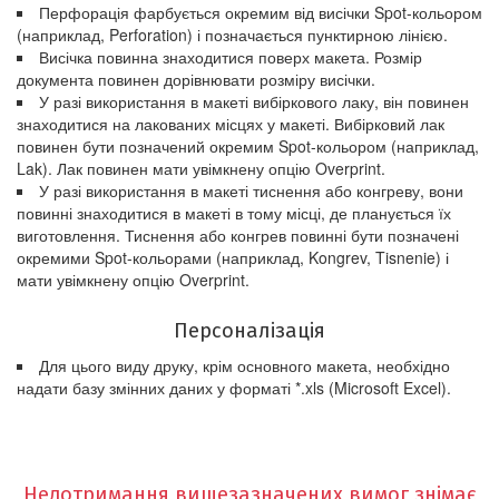
Перфорація фарбується окремим від висічки Spot-кольором
(наприклад, Perforation) і позначається пунктирною лінією.
Висічка повинна знаходитися поверх макета. Розмір
документа повинен дорівнювати розміру висічки.
У разі використання в макеті вибіркового лаку, він повинен
знаходитися на лакованих місцях у макеті. Вибірковий лак
повинен бути позначений окремим Spot-кольором (наприклад,
Lak). Лак повинен мати увімкнену опцію Overprint.
У разі використання в макеті тиснення або конгреву, вони
повинні знаходитися в макеті в тому місці, де планується їх
виготовлення. Тиснення або конгрев повинні бути позначені
окремими Spot-кольорами (наприклад, Kongrev, Tisnenie) і
мати увімкнену опцію Overprint.
Персоналізація
Для цього виду друку, крім основного макета, необхідно
надати базу змінних даних у форматі *.xls (Microsoft Excel).
Недотримання вищезазначених вимог знімає