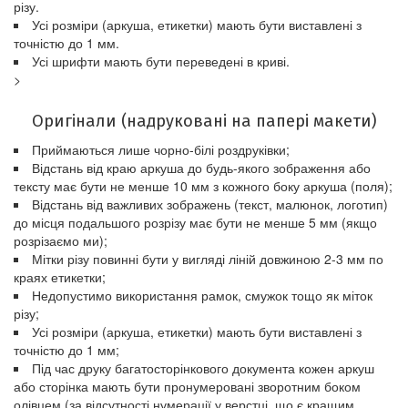
різу.
Усі розміри (аркуша, етикетки) мають бути виставлені з
точністю до 1 мм.
Усі шрифти мають бути переведені в криві.
>
Оригінали (надруковані на папері макети)
Приймаються лише чорно-білі роздруківки;
Відстань від краю аркуша до будь-якого зображення або
тексту має бути не менше 10 мм з кожного боку аркуша (поля);
Відстань від важливих зображень (текст, малюнок, логотип)
до місця подальшого розрізу має бути не менше 5 мм (якщо
розрізаємо ми);
Мітки різу повинні бути у вигляді ліній довжиною 2-3 мм по
краях етикетки;
Недопустимо використання рамок, смужок тощо як міток
різу;
Усі розміри (аркуша, етикетки) мають бути виставлені з
точністю до 1 мм;
Під час друку багатосторінкового документа кожен аркуш
або сторінка мають бути пронумеровані зворотним боком
олівцем (за відсутності нумерації у верстці, що є кращим