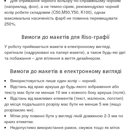
Для отримання чорного кольору по-справжньому чорним
(наприклад, фон), а не темно-сірим, рекомендуємо чорний
колір робити складовим (C50,M50,Y50, K100), однак
максимальна насиченість фарб не повинна перевищувати
250%.
Вимоги до макетів для Riso-графії
У роботу приймаються макети в електронному вигляді,
оригінали (надруковані на папері макети), а також будь-які ідеї
та побажання – для втілення в життя дизайнером.
Вимоги до макетів в електронному вигляді
Використовується лише один колір – чорний.
Відстань від краю аркуша до будь-якого зображення або
тексту має бути не менше 10 мм з кожного боку аркуша (поля).
Відстань від важливих елементів (текст, малюнок, логотип)
до місця подальшого розрізу має бути не менше 5 мм (якщо
розрізаємо ми).
Мітки різу повинні бути у вигляді ліній довжиною 2-3 мм по
краях етикетки.
Недопустимо використання рамок, смужок тощо як міток