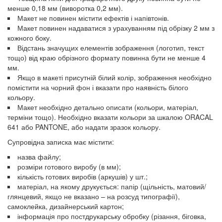
менше 0,18 мм (виворотка 0,2 мм).
Макет не повинен містити ефектів і напівтонів.
Макет повинен надаватися з урахуванням під обрізку 2 мм з
кожного боку.
Відстань значущих елементів зображення (логотип, текст
тощо) від краю обрізного формату повинна бути не менше 4
мм.
Якщо в макеті присутній білий колір, зображення необхідно
помістити на чорний фон і вказати про наявність білого
кольору.
Макет необхідно детально описати (кольори, матеріал,
терміни тощо). Необхідно вказати кольори за шкалою ORACAL
641 або PANTONE, або надати зразок кольору.
Супровідна записка має містити:
назва файлу;
розміри готового виробу (в мм);
кількість готових виробів (аркушів) у шт.;
матеріал, на якому друкується: папір (щільність, матовий/
глянцевий, якщо не вказано – на розсуд типографії),
самоклейка, дизайнерський картон;
інформація про постдрукарську обробку (різання, біговка,