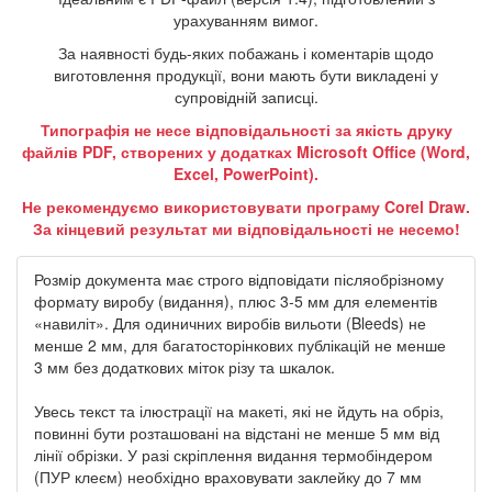
урахуванням вимог.
За наявності будь-яких побажань і коментарів щодо
виготовлення продукції, вони мають бути викладені у
супровідній записці.
Типографія не несе відповідальності за якість друку
файлів PDF, створених у додатках Microsoft Office (Word,
Excel, PowerPoint).
Не рекомендуємо використовувати програму Corel Draw.
За кінцевий результат ми відповідальності не несемо!
Розмір документа має строго відповідати післяобрізному
формату виробу (видання), плюс 3-5 мм для елементів
«навиліт». Для одиничних виробів вильоти (Bleeds) не
менше 2 мм, для багатосторінкових публікацій не менше
3 мм без додаткових міток різу та шкалок.
Увесь текст та ілюстрації на макеті, які не йдуть на обріз,
повинні бути розташовані на відстані не менше 5 мм від
лінії обрізки. У разі скріплення видання термобіндером
(ПУР клеєм) необхідно враховувати заклейку до 7 мм