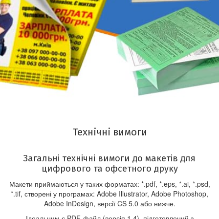
Технічні вимоги
Загальні технічні вимоги до макетів для
цифрового та офсетного друку
Макети приймаються у таких форматах: *.pdf, *.eps, *.ai, *.psd,
*.tif, створені у програмах: Adobe Illustrator, Adobe Photoshop,
Adobe InDesign, версії CS 5.0 або нижче.
Ідеальним є PDF-файл (версія 1.4), підготовлений з