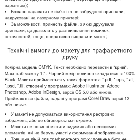
варіантом);
Бажано надавати не зім'яті та не забруднені оригінали,
надруковані на лазерному принтері;
За можливості, принесіть файли, з яких друкували
оригінали, це дозволить у разі виявлення помилок,
неточностей, тощо, оперативно виправити макет;
Технічні вимоги до макету для трафаретного
друку
Колірна модель CMYK. Текст необхідно перевести в "криві".
Масштаб макету 1:1. Чорний колір повинен складатися зі 100%
Black. Макети приймаються у таких форматах: *.pdf, *.eps, *.ai,
*.psd, *.tif, створені у програмах: Adobe Illustrator, Adobe
Photoshop, Adobe InDesign, версії CS 5.0 або нижче.
Приймаються файли, надані у програмі Corel Draw версії 12
або нижче.
У макеті не допускається використання растрових
зображень, або це обговорюється окремо.
Макети не повинні містити видимих або невидимих
елементів, які не беруть участі у формуванні зображення.
Товщина ліній для трафаретного друку повинна бути не