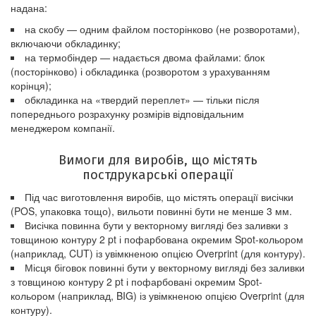
надана:
на скобу — одним файлом посторінково (не розворотами),
включаючи обкладинку;
на термобіндер — надається двома файлами: блок
(посторінково) і обкладинка (розворотом з урахуванням
корінця);
обкладинка на «твердий переплет» — тільки після
попереднього розрахунку розмірів відповідальним
менеджером компанії.
Вимоги для виробів, що містять
постдрукарські операції
Під час виготовлення виробів, що містять операції висічки
(POS, упаковка тощо), вильоти повинні бути не менше 3 мм.
Висічка повинна бути у векторному вигляді без заливки з
товщиною контуру 2 pt і пофарбована окремим Spot-кольором
(наприклад, CUT) із увімкненою опцією Overprint (для контуру).
Місця біговок повинні бути у векторному вигляді без заливки
з товщиною контуру 2 pt і пофарбовані окремим Spot-
кольором (наприклад, BIG) із увімкненою опцією Overprint (для
контуру).