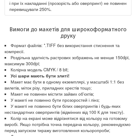
і при їх накладанні (прозорість або оверпринт) не повинен
перевищувати 250%.
Вимоги до макетів для широкоформатного
друку
Формат файлів: *.TIFF без використання стиснення та
компресії.
Роздільна здатність растрових зображень не менше 150dpi,
максимум 300dpi;
Колірна модель CMYK / 8 bit;
Усі шари мають бути злиті!
Макет має бути в одному екземплярі, у масштабі 1:1 без
вилетів, міток різу, приладних хрестів тощо;
Макет не повинен містити зайвих об'єктів;
У макеті не повинно бути прозоростей і лінз;
У макеті не повинно бути білих оверпринтів і будь-яких
нестандартних оверпринтів (відмінних від 100 К для тексту).
Колір на екрані може відрізнятися від кольору на готовому
виробі. Якщо потрібна точна передача кольору, рекомендуємо
перед запуском тиражу виготовлення кольоропроби;