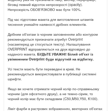
біговці певний відсоток непрозорості (opacity).
Непрозорість ОБОВ'ЯЗКОВО має бути 100%.
Під час підготовки макета для виготовлення штампів
тиснення уникайте наявності дрібних елементів.
Дрібним об'єктам із чорним заповненням або контуром
рекомендується призначати атрибут Overprint
(насамперед це стосується тексту). Налаштування
OVERPRINT відправляються на друк відповідно до
наданого макета.
БУДЬТЕ УВАЖНІ! Білий об'єкт із
увімкненим Overprint буде відсутній на відбитку.
Усі тексти мають бути переведені в криві. Не
рекомендується використовувати в публікації системні
шрифти.
Якщо ви хочете отримати чорний колір по-справжньому
чорним (для офсетного друку), а не темно-сірим, то
чорний колір має бути складовим (C50,M50,Y50, K100).
Ліміт фарби в растрових зображеннях, векторних об'єктах