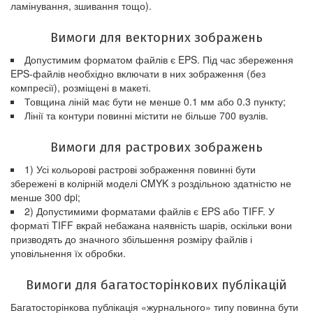
ламінування, зшивання тощо).
Вимоги для векторних зображень
Допустимим форматом файлів є EPS. Під час збереження
EPS-файлів необхідно включати в них зображення (без
компресії), розміщені в макеті.
Товщина ліній має бути не менше 0.1 мм або 0.3 пункту;
Лінії та контури повинні містити не більше 700 вузлів.
Вимоги для растрових зображень
1) Усі кольорові растрові зображення повинні бути
збережені в колірній моделі CMYK з роздільною здатністю не
менше 300 dpi;
2) Допустимими форматами файлів є EPS або TIFF. У
форматі TIFF вкрай небажана наявність шарів, оскільки вони
призводять до значного збільшення розміру файлів і
уповільнення їх обробки.
Вимоги для багатосторінкових публікацій
Багатосторінкова публікація «журнального» типу повинна бути